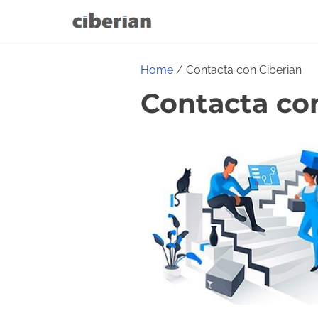
S
k
i
Home
/ Contacta con Ciberian
p
Contacta co
t
o
c
o
n
t
e
n
t